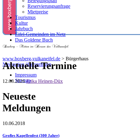
Belegungsplan
Reservierungsanfrage
Mietpreise
Tourismus
Kultur
Jahrbuch
Eifel-Gemeinden im Netz
Das Goldene Buch
www.boxberg-vulkaneifel.de
>
Bürgerhaus
Aktuelle Termine
Navigation überspringen
Impressum
Sitemap
12.08.2026
Erika Heinen-Düx
Neueste
Meldungen
10.06.2018
Großes Kapellenfest (300 Jahre)