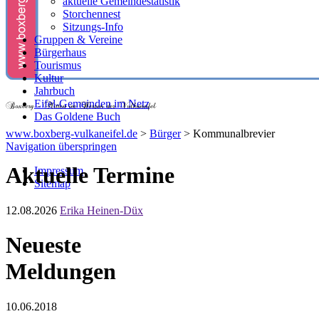
aktuelle Gemeindestatistik
Storchennest
Sitzungs-Info
Gruppen & Vereine
Bürgerhaus
Tourismus
Kultur
Jahrbuch
Eifel-Gemeinden im Netz
Das Goldene Buch
www.boxberg-vulkaneifel.de
>
Bürger
>
Kommunalbrevier
Navigation überspringen
Aktuelle Termine
Impressum
Sitemap
12.08.2026
Erika Heinen-Düx
Neueste
Meldungen
10.06.2018