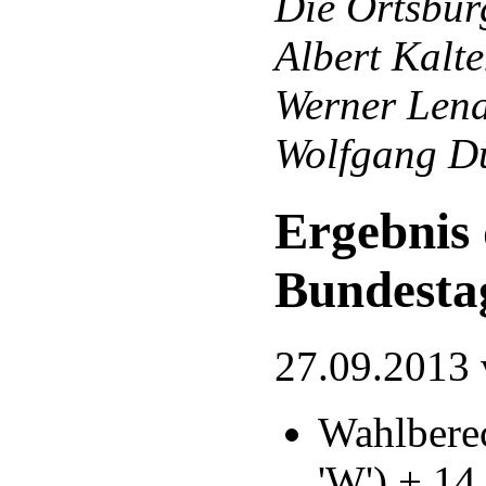
Die Ortsbür
Albert Kalt
Werner Len
Wolfgang D
Ergebnis
Bundesta
27.09.2013
Wahlberec
'W') + 14