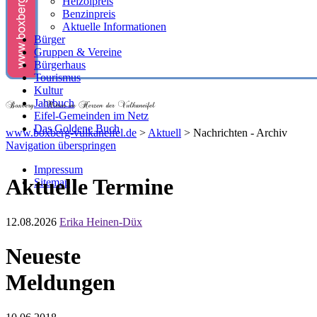
Heizölpreis
Benzinpreis
Aktuelle Informationen
Bürger
Gruppen & Vereine
Bürgerhaus
Tourismus
Kultur
Jahrbuch
Eifel-Gemeinden im Netz
Das Goldene Buch
www.boxberg-vulkaneifel.de
>
Aktuell
>
Nachrichten - Archiv
Navigation überspringen
Impressum
Aktuelle Termine
Sitemap
12.08.2026
Erika Heinen-Düx
Neueste
Meldungen