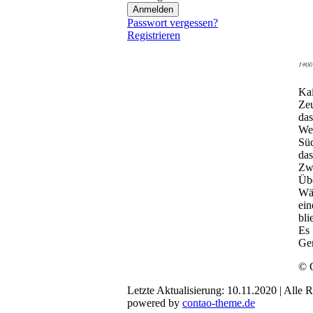
Passwort vergessen?
Registrieren
Kai
Zeu
das
Wel
Süd
da
Zw
Üb
Wäh
ein
bli
Es 
Ge
© 
Letzte Aktualisierung: 10.11.2020 | Alle 
powered by
contao-theme.de