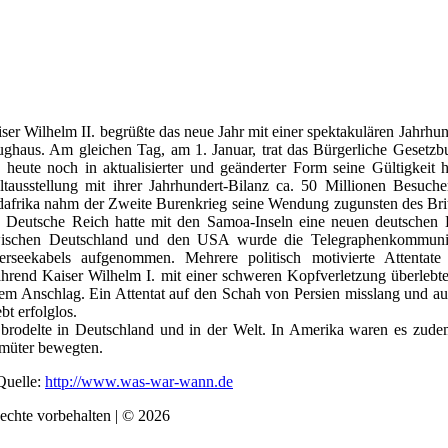
ser Wilhelm II. begrüßte das neue Jahr mit einer spektakulären Jahrhun
ghaus. Am gleichen Tag, am 1. Januar, trat das Bürgerliche Gesetzb
 heute noch in aktualisierter und geänderter Form seine Gültigkeit h
tausstellung mit ihrer Jahrhundert-Bilanz ca. 50 Millionen Besuche
afrika nahm der Zweite Burenkrieg seine Wendung zugunsten des Bri
s Deutsche Reich hatte mit den Samoa-Inseln eine neuen deutsche
ischen Deutschland und den USA wurde die Telegraphenkommunika
erseekabels aufgenommen. Mehrere politisch motivierte Attentate
rend Kaiser Wilhelm I. mit einer schweren Kopfverletzung überlebte,
em Anschlag. Ein Attentat auf den Schah von Persien misslang und au
ebt erfolglos.
brodelte in Deutschland und in der Welt. In Amerika waren es zudem
müter bewegten.
Quelle:
http://www.was-war-wann.de
Rechte vorbehalten | © 2026