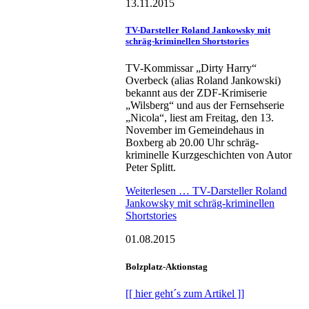
13.11.2015
TV-Darsteller Roland Jankowsky mit
schräg-kriminellen Shortstories
TV-Kommissar „Dirty Harry“
Overbeck (alias Roland Jankowski)
bekannt aus der ZDF-Krimiserie
„Wilsberg“ und aus der Fernsehserie
„Nicola“, liest am Freitag, den 13.
November im Gemeindehaus in
Boxberg ab 20.00 Uhr schräg-
kriminelle Kurzgeschichten von Autor
Peter Splitt.
Weiterlesen …
TV-Darsteller Roland
Jankowsky mit schräg-kriminellen
Shortstories
01.08.2015
Bolzplatz-Aktionstag
[[ hier geht´s zum Artikel ]]