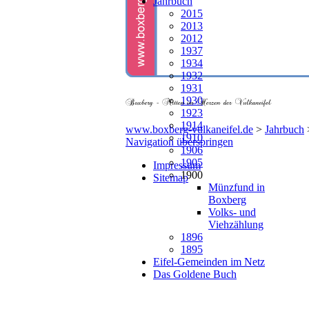
Jahrbuch
2015
2013
2012
1937
1934
1932
1931
1930
1923
1914
www.boxberg-vulkaneifel.de
>
Jahrbuch
1910
Navigation überspringen
1906
1905
Impressum
1900
Sitemap
Münzfund in
Boxberg
Volks- und
Viehzählung
1896
1895
Eifel-Gemeinden im Netz
Das Goldene Buch