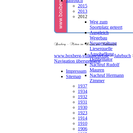
Jahrbuch
2015
2013
2012
Weg zum
Sportplatz geteert
Ausgleich
Wegebau
Neugestaltung
Lieserquelle
Anschaffung
www.boxberg-vulkaneifel.de
>
Jahrbuch
Defibrillator
Navigation überspringen
Nachruf Rudolf
Mauren
Impressum
Nachruf Hermann
Sitemap
Zimmer
1937
1934
1932
1931
1930
1923
1914
1910
1906