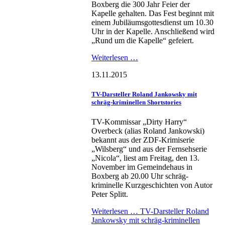
Boxberg die 300 Jahr Feier der
Kapelle gehalten. Das Fest beginnt mit
einem Jubiläumsgottesdienst um 10.30
Uhr in der Kapelle. Anschließend wird
„Rund um die Kapelle“ gefeiert.
Weiterlesen …
13.11.2015
TV-Darsteller Roland Jankowsky mit
schräg-kriminellen Shortstories
TV-Kommissar „Dirty Harry“
Overbeck (alias Roland Jankowski)
bekannt aus der ZDF-Krimiserie
„Wilsberg“ und aus der Fernsehserie
„Nicola“, liest am Freitag, den 13.
November im Gemeindehaus in
Boxberg ab 20.00 Uhr schräg-
kriminelle Kurzgeschichten von Autor
Peter Splitt.
Weiterlesen …
TV-Darsteller Roland
Jankowsky mit schräg-kriminellen