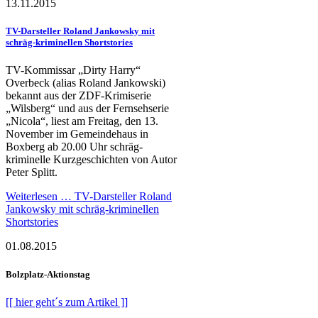
13.11.2015
TV-Darsteller Roland Jankowsky mit
schräg-kriminellen Shortstories
TV-Kommissar „Dirty Harry“
Overbeck (alias Roland Jankowski)
bekannt aus der ZDF-Krimiserie
„Wilsberg“ und aus der Fernsehserie
„Nicola“, liest am Freitag, den 13.
November im Gemeindehaus in
Boxberg ab 20.00 Uhr schräg-
kriminelle Kurzgeschichten von Autor
Peter Splitt.
Weiterlesen …
TV-Darsteller Roland
Jankowsky mit schräg-kriminellen
Shortstories
01.08.2015
Bolzplatz-Aktionstag
[[ hier geht´s zum Artikel ]]