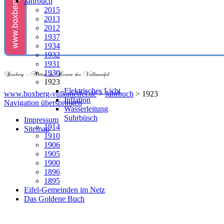
Jahrbuch
2015
2013
2012
1937
1934
1932
1931
1930
1923
Elektrisches Licht
www.boxberg-vulkaneifel.de
>
Jahrbuch
>
1923
Inflation
Navigation überspringen
Wasserleitung
Suhrbüsch
Impressum
1914
Sitemap
1910
1906
1905
1900
1896
1895
Eifel-Gemeinden im Netz
Das Goldene Buch