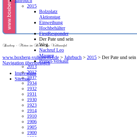
Jahrbuch
2015
Bolzplatz
Aktionstag
Einweihung
Hochbehälter
FirstResponder
Der Pate und sein
Weg
Nachruf Leo
Mauren
www.boxberg-vulkaneifel.de
>
Jahrbuch
>
2015
>
Der Pate und sei
Primel-Verkauf
Navigation überspringen
2013
2012
Impressum
1937
Sitemap
1934
1932
1931
1930
1923
1914
1910
1906
1905
1900