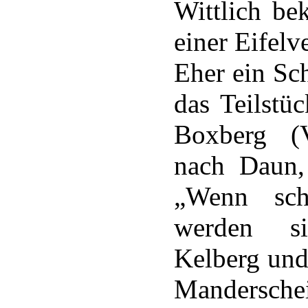
Wittlich be
einer Eifel
Eher ein Sc
das Teilstü
Boxberg (V
nach Daun,
„Wenn scho
werden si
Kelberg und
Manderschei