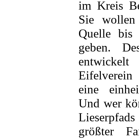
im Kreis Be
Sie wollen
Quelle bis
geben. De
entwicke
Eifelverein
eine einhei
Und wer kön
Lieserpfads
größter F