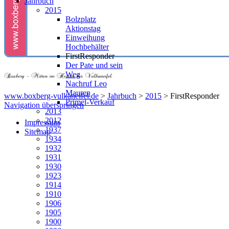
Jahrbuch
2015
Bolzplatz
Aktionstag
Einweihung
Hochbehälter
FirstResponder
Der Pate und sein
Weg
Nachruf Leo
Mauren
www.boxberg-vulkaneifel.de
>
Jahrbuch
>
2015
>
FirstResponder
Primel-Verkauf
Navigation überspringen
2013
2012
Impressum
1937
Sitemap
1934
1932
1931
1930
1923
1914
1910
1906
1905
1900