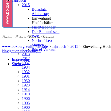
Jahrbuch
2015
Bolzplatz
Aktionstag
Einweihung
Hochbehälter
FirstResponder
Der Pate und sein
Weg
Nachruf Leo
Mauren
www.boxberg-vulkaneifel.de
>
Jahrbuch
>
2015
>
Einweihung Hoch
Primel-Verkauf
Navigation überspringen
2013
2012
Impressum
1937
Sitemap
1934
1932
1931
1930
1923
1914
1910
1906
1905
1900