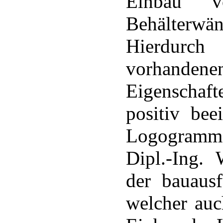
Einbau 
Behälter
Hierdurch
vorhanden
Eigenschaf
positiv bee
Logogramm
Dipl.-Ing. 
der bauaus
welcher auc