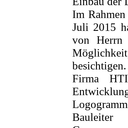
Einbau der
Im Rahmen 
Juli 2015 h
von Herrn 
Möglichkei
besichtig
Firma HT
Entwicklun
Logogramme 
Baulei